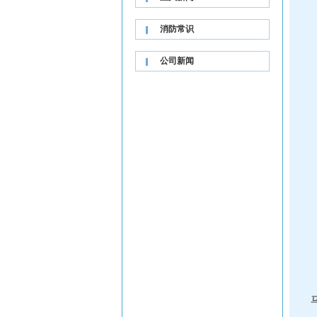
消防常识
公司新闻