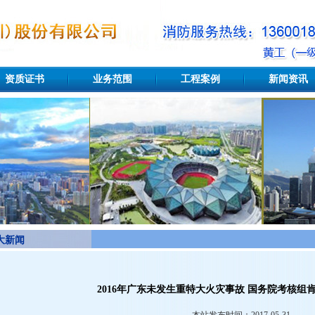
资质证书
业务范围
工程案例
新闻资讯
大新闻
2016年广东未发生重特大火灾事故 国务院考核组