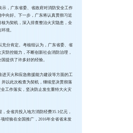
表示，广东省委、省政府对消防安全工作
稳中向好。下一步，广东将认真贯彻习近
考核为契机，深入排查整治火灾隐患，全
防环境。
以充分肯定。考核组认为，广东省委、省
火灾防控能力，不断创新社会消防治理，
全国提供了许多好的经验。
推进灭火和应急救援能力建设等方面的工
，并以此次检查为契机，继续坚决贯彻落
安全工作落实，坚决防止发生重特大火灾
全省共投入地方消防经费35.1亿元，
项经验在全国推广，2016年全省省未发